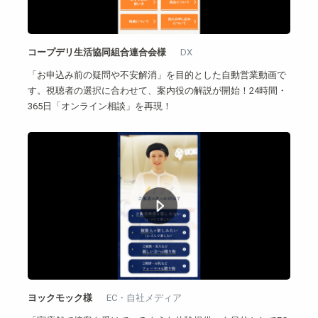
コープデリ生活協同組合連合会様
DX
「お申込み前の疑問や不安解消」を目的とした自動営業動画で
す。視聴者の選択に合わせて、案内役の解説が開始！24時間・
365日「オンライン相談」を再現！
ヨックモック様
EC・自社メディア