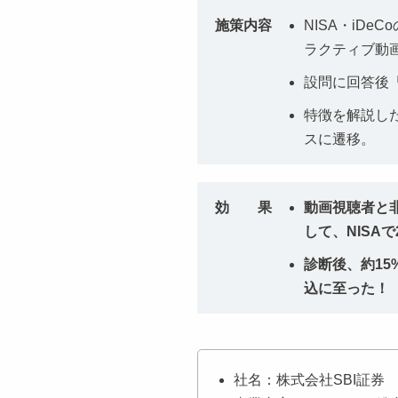
施策内容
NISA・iD
ラクティブ動
設問に回答後
特徴を解説し
スに遷移。
効 果
動画視聴者と
して、NISAで2
診断後、約1
込に至った！（
社名：株式会社SBI証券