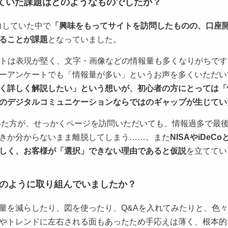
じていた課題はどのようなものでしたか？
力していた中で
「興味をもってサイトを訪問したものの、口座
ることが課題
となっていました。
イトは表現が堅く、文字・画像などの情報量も多くなりがちで
ーアンケートでも「情報量が多い」というお声を多くいただい
く詳しく解説したい」という想いが、初心者の方にとっては「
のデジタルコミュニケーションならではのギャップが生じてい
を抱いた方が、せっかくページを訪問いただいても、情報過多で
きか分からないまま離脱してしまう……。また
NISAやiDe
しく、お客様が「選択」できない理由であると仮説
を立ててい
どのように取り組んでいましたか？
量を減らしたり、図を使ったり、Q&Aを入れてみたりと、色
やトレンドに左右される面もあったため手応えは薄く、根本的