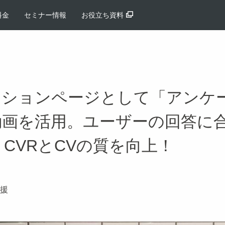
料金
セミナー情報
お役立ち資料
ッションページとして「アンケ
画を活用。ユーザーの回答に合
、CVRとCVの質を向上！
援