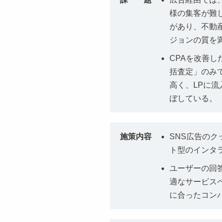
様の集客が難
があり、不動
ジョンの質を
CPAを改善し
括査定」のみ
高く、LPに
ぼしている。
施策内容
SNS広告の
ト型のインタ
ユーザーの回答
適なサービス
に合ったコン