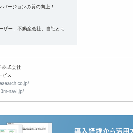
コンバージョンの質の向上！
ユーザー、不動産会社、自社とも
チ株式会社
ービス
esearch.co.jp/
t23m-navi.jp/